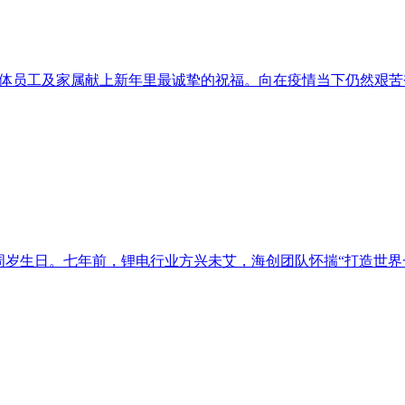
我向全体员工及家属献上新年里最诚挚的祝福。向在疫情当下仍然艰
来了7周岁生日。七年前，锂电行业方兴未艾，海创团队怀揣“打造