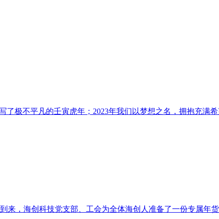
，书写了极不平凡的壬寅虎年；2023年我们以梦想之名，拥抱充满
将到来，海创科技党支部、工会为全体海创人准备了一份专属年货大