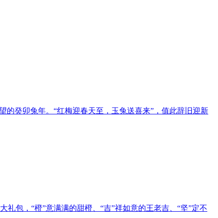
希望的癸卯兔年。“红梅迎春天至，玉兔送喜来”，值此辞旧迎新
礼包，“橙”意满满的甜橙、“吉”祥如意的王老吉、“坚”定不