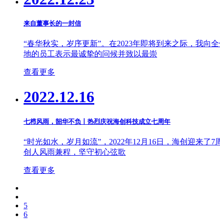
来自董事长的一封信
“春华秋实，岁序更新”。在2023年即将到来之际，
地的员工表示最诚挚的问候并致以最崇
查看更多
2022.12.16
七栉风雨，韶华不负丨热烈庆祝海创科技成立七周年
“时光如水，岁月如流”，2022年12月16日，海创迎
创人风雨兼程，坚守初心弦歌
查看更多
5
6